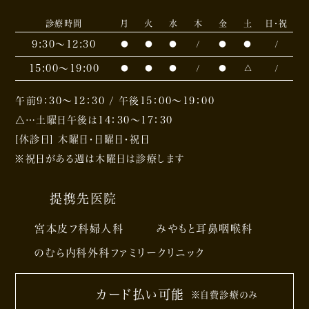
診療時間
月
火
水
木
金
土
日・祝
9:30〜12:30
●
●
●
/
●
●
/
15:00〜19:00
●
●
●
/
●
△
/
午前9：30～12：30 / 午後15：00～19：00
△…土曜日午後は14：30～17：30
[休診日] 木曜日・日曜日・祝日
※祝日がある週は木曜日は診療します
提携先医院
宮本皮フ科婦人科
みやもと耳鼻咽喉科
のむら内科外科ファミリークリニック
カード払い可能
※自費診療のみ