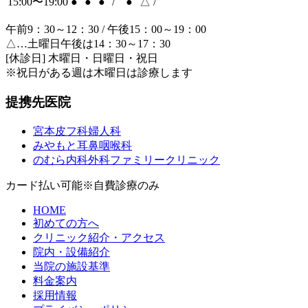
15:00〜19:00
●
●
●
/
●
△
/
午前9：30～12：30 / 午後15：00～19：00
△…土曜日午後は14：30～17：30
[休診日] 木曜日・日曜日・祝日
※祝日がある週は木曜日は診療します
提携先医院
宮本皮フ科婦人科
みやもと耳鼻咽喉科
のむら内科外科ファミリークリニック
カード払い可能
※自費診療のみ
HOME
初めての方へ
クリニック紹介・アクセス
院内・設備紹介
当院の施設基準
料金案内
採用情報