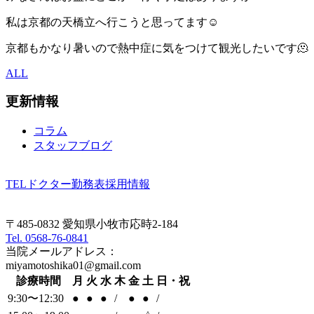
私は京都の天橋立へ行こうと思ってます☺️
京都もかなり暑いので熱中症に気をつけて観光したいです🫠
ALL
更新情報
コラム
スタッフブログ
TEL
ドクター勤務表
採用情報
〒485-0832 愛知県小牧市応時2-184
Tel. 0568-76-0841
当院メールアドレス：
miyamotoshika01@gmail.com
診療時間
月
火
水
木
金
土
日・祝
9:30〜12:30
●
●
●
/
●
●
/