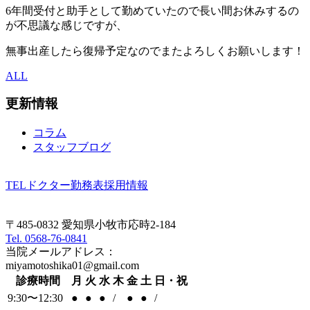
6年間受付と助手として勤めていたので長い間お休みするの
が不思議な感じですが、
無事出産したら復帰予定なのでまたよろしくお願いします！
ALL
更新情報
コラム
スタッフブログ
TEL
ドクター勤務表
採用情報
〒485-0832 愛知県小牧市応時2-184
Tel. 0568-76-0841
当院メールアドレス：
miyamotoshika01@gmail.com
診療時間
月
火
水
木
金
土
日・祝
9:30〜12:30
●
●
●
/
●
●
/