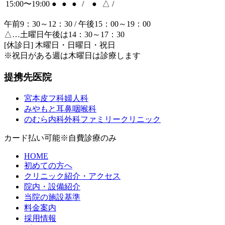
15:00〜19:00
●
●
●
/
●
△
/
午前9：30～12：30 / 午後15：00～19：00
△…土曜日午後は14：30～17：30
[休診日] 木曜日・日曜日・祝日
※祝日がある週は木曜日は診療します
提携先医院
宮本皮フ科婦人科
みやもと耳鼻咽喉科
のむら内科外科ファミリークリニック
カード払い可能
※自費診療のみ
HOME
初めての方へ
クリニック紹介・アクセス
院内・設備紹介
当院の施設基準
料金案内
採用情報