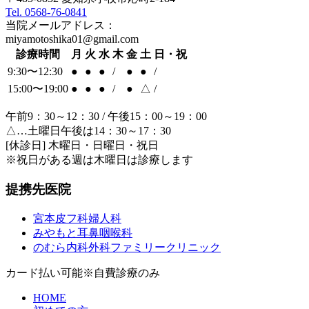
Tel. 0568-76-0841
当院メールアドレス：
miyamotoshika01@gmail.com
診療時間
月
火
水
木
金
土
日・祝
9:30〜12:30
●
●
●
/
●
●
/
15:00〜19:00
●
●
●
/
●
△
/
午前9：30～12：30 / 午後15：00～19：00
△…土曜日午後は14：30～17：30
[休診日] 木曜日・日曜日・祝日
※祝日がある週は木曜日は診療します
提携先医院
宮本皮フ科婦人科
みやもと耳鼻咽喉科
のむら内科外科ファミリークリニック
カード払い可能
※自費診療のみ
HOME