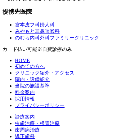
提携先医院
宮本皮フ科婦人科
みやもと耳鼻咽喉科
のむら内科外科ファミリークリニック
カード払い可能
※自費診療のみ
HOME
初めての方へ
クリニック紹介・アクセス
院内・設備紹介
当院の施設基準
料金案内
採用情報
プライバシーポリシー
診療案内
虫歯治療・根管治療
歯周病治療
矯正歯科