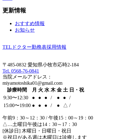
更新情報
おすすめ情報
お知らせ
TEL
ドクター勤務表
採用情報
〒485-0832 愛知県小牧市応時2-184
Tel. 0568-76-0841
当院メールアドレス：
miyamotoshika01@gmail.com
診療時間
月
火
水
木
金
土
日・祝
9:30〜12:30
●
●
●
/
●
●
/
15:00〜19:00
●
●
●
/
●
△
/
午前9：30～12：30 / 午後15：00～19：00
△…土曜日午後は14：30～17：30
[休診日] 木曜日・日曜日・祝日
※祝日がある週は木曜日は診療します