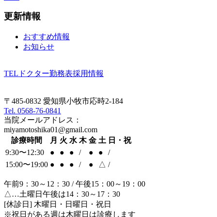
更新情報
おすすめ情報
お知らせ
TEL
ドクター勤務表
採用情報
〒485-0832 愛知県小牧市応時2-184
Tel. 0568-76-0841
当院メールアドレス：
miyamotoshika01@gmail.com
診療時間
月
火
水
木
金
土
日・祝
9:30〜12:30
●
●
●
/
●
●
/
15:00〜19:00
●
●
●
/
●
△
/
午前9：30～12：30 / 午後15：00～19：00
△…土曜日午後は14：30～17：30
[休診日] 木曜日・日曜日・祝日
※祝日がある週は木曜日は診療します