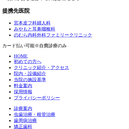
提携先医院
宮本皮フ科婦人科
みやもと耳鼻咽喉科
のむら内科外科ファミリークリニック
カード払い可能
※自費診療のみ
HOME
初めての方へ
クリニック紹介・アクセス
院内・設備紹介
当院の施設基準
料金案内
採用情報
プライバシーポリシー
診療案内
虫歯治療・根管治療
歯周病治療
矯正歯科