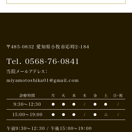
〒485-0832 愛知県小牧市応時2-184
Tel. 0568-76-0841
当院メールアドレス：
miyamotoshika01@gmail.com
診療時間
月
火
水
木
金
土
日・祝
9:30〜12:30
●
●
●
/
●
●
/
15:00〜19:00
●
●
●
/
●
△
/
午前9：30～12：30 / 午後15：00～19：00